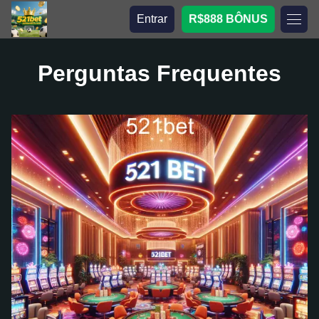
Entrar
R$888 BÔNUS
Perguntas Frequentes