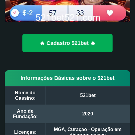
🔥 Cadastro 521bet 🔥
Informações Básicas sobre o 521bet
Nome do
521bet
Cassino:
Ano de
2020
Fundação:
MGA, Curaçao - Operação em
Licenças:
diversos países