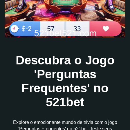
Descubra o Jogo
'Perguntas
Frequentes' no
521bet
Explore o emocionante mundo de trivia com o jogo
'Perguntas Frequentes' do 521bet. Teste seus