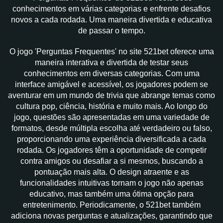
conhecimentos em várias categorias e enfrente desafios
novos a cada rodada. Uma maneira divertida e educativa
de passar o tempo.
O jogo 'Perguntas Frequentes' no site 521bet oferece uma
maneira interativa e divertida de testar seus
conhecimentos em diversas categorias. Com uma
interface amigável e acessível, os jogadores podem se
aventurar em um mundo de trivia que abrange temas como
cultura pop, ciência, história e muito mais. Ao longo do
jogo, questões são apresentadas em uma variedade de
formatos, desde múltipla escolha até verdadeiro ou falso,
proporcionando uma experiência diversificada a cada
rodada. Os jogadores têm a oportunidade de competir
contra amigos ou desafiar a si mesmos, buscando a
pontuação mais alta. O design atraente e as
funcionalidades intuitivas tornam o jogo não apenas
educativo, mas também uma ótima opção para
entretenimento. Periodicamente, o 521bet também
adiciona novas perguntas e atualizações, garantindo que