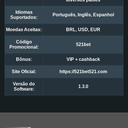
Idiomas
Português, Inglês, Espanhol
Suportados:
Moedas Aceitas:
BRL, USD, EUR
Código
521bet
Promocional:
Bônus:
VIP + cashback
Site Oficial:
https://521bet521.com
Versão do
1.3.0
Software: